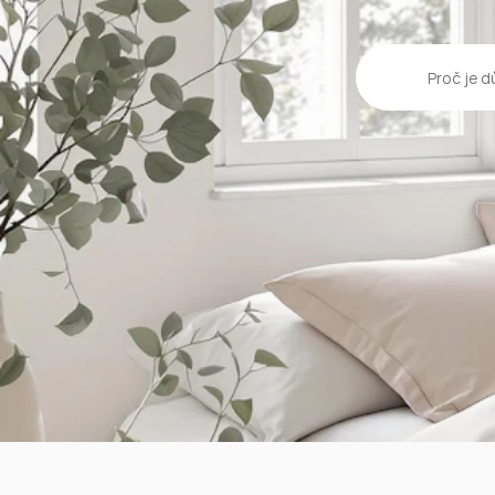
Proč je d
Go Back
Popular
Moder
Minimalism is more
should embody sim