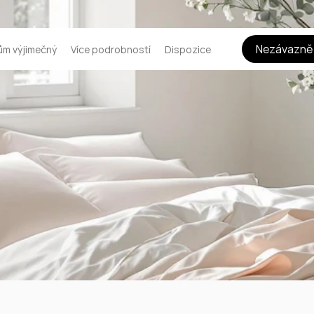
Nezávazně
ům výjimečný
Více podrobností
Dispozice
n Villa Bedroom
 than a design trend—it’s a lifestyle. A modern villa 
plicity, elegance, and functionality.